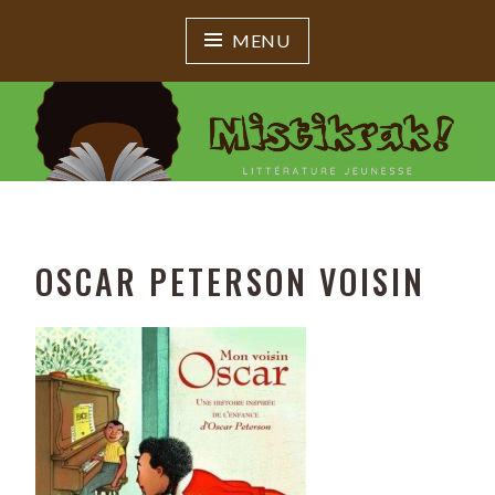
MENU
MISTIKRAK !
Littérature jeunesse
OSCAR PETERSON VOISIN