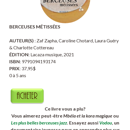
BERCEUSES MÉTISSÉES
AUTEUR(S)
: Zaf Zapha, Caroline Chotard, Laura Guéry
& Charlotte Cottereau
ÉDITION
: Lacaza musique, 2021
ISBN
: 9791094193174
PRIX
: 37,95$
0 à 5 ans
Ce livre vous a plu?
Vous aimerez peut-être
Mbéla et la kora magique
ou
Les plus belles berceuses jazz
. Essayez aussi
Vodou
, un
documentaire jeunesse pour en apprendre plus sur