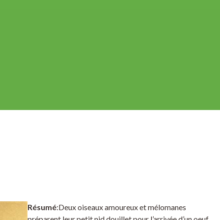
Résumé
:Deux oiseaux amoureux et mélomanes
préparent leur petit nid douillet pour l’arrivée d’un oeuf.