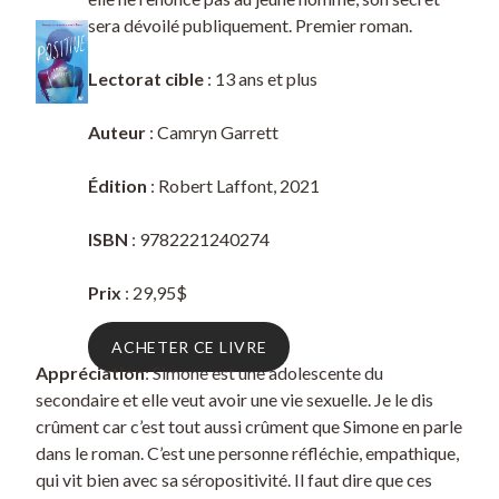
sera dévoilé publiquement. Premier roman.
Lectorat cible
: 13 ans et plus
Auteur
: Camryn Garrett
Édition
: Robert Laffont, 2021
ISBN
: 9782221240274
Prix
: 29,95$
ACHETER CE LIVRE
Appréciation
: Simone est une adolescente du
secondaire et elle veut avoir une vie sexuelle. Je le dis
crûment car c’est tout aussi crûment que Simone en parle
dans le roman. C’est une personne réfléchie, empathique,
qui vit bien avec sa séropositivité. Il faut dire que ces