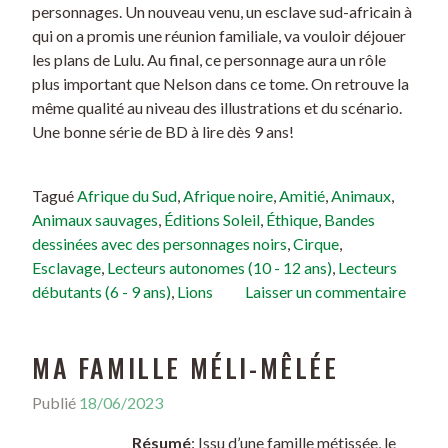
personnages. Un nouveau venu, un esclave sud-africain à
qui on a promis une réunion familiale, va vouloir déjouer
les plans de Lulu. Au final, ce personnage aura un rôle
plus important que Nelson dans ce tome. On retrouve la
même qualité au niveau des illustrations et du scénario.
Une bonne série de BD à lire dès 9 ans!
Tagué
Afrique du Sud
,
Afrique noire
,
Amitié
,
Animaux
,
Animaux sauvages
,
Éditions Soleil
,
Éthique
,
Bandes
dessinées avec des personnages noirs
,
Cirque
,
Esclavage
,
Lecteurs autonomes (10 - 12 ans)
,
Lecteurs
débutants (6 - 9 ans)
,
Lions
Laisser un commentaire
MA FAMILLE MÉLI-MÊLÉE
Publié
18/06/2023
Résumé
: Issu d’une famille métissée, le