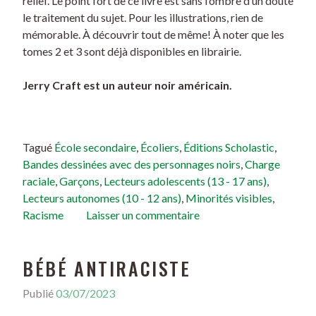
relief. Le point fort de ce livre est sans l’ombre d’un doute
le traitement du sujet. Pour les illustrations, rien de
mémorable. À découvrir tout de même! À noter que les
tomes 2 et 3 sont déjà disponibles en librairie.
Jerry Craft est un auteur noir américain.
Tagué
École secondaire
,
Écoliers
,
Éditions Scholastic
,
Bandes dessinées avec des personnages noirs
,
Charge
raciale
,
Garçons
,
Lecteurs adolescents (13 - 17 ans)
,
Lecteurs autonomes (10 - 12 ans)
,
Minorités visibles
,
Racisme
Laisser un commentaire
BÉBÉ ANTIRACISTE
Publié
03/07/2023