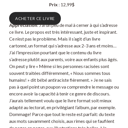
Prix
: 12,99$
ACHETER CE LIVRE
Appréciation
: J’ai un peu de mal à cerner à qui s’adresse
ce livre. Le propos est très intéressant, juste et inspirant.
Ce n’est pas le problème. Mais il s’agit d’un livre
cartonné, un format qui s’adresse aux 2-3 ans et moins…
J’ai l’impression pourtant que le contenu du livre
s’adresse plutôt aux parents, voire aux enfants plus âgés.
On peut y lire « Même si les personnes racisées sont
souvent traitées différemment, « Nous sommes tous
humains! » dit bébé antiraciste fièrement. » Je ne sais
pas à quel point un poupon va comprendre le message ou
encore avoir la capacité à tenir ce genre de discours.
J’aurais tellement voulu que le livre format soit mieux
adapté au lectorat, en privilégiant l’album, par exemple.
Dommage! Parce que tout le reste est parfait: du texte
aux mots savamment choisis, aux rimes qui se faufilent
de pages en pages, aux illustrations très belles, à la