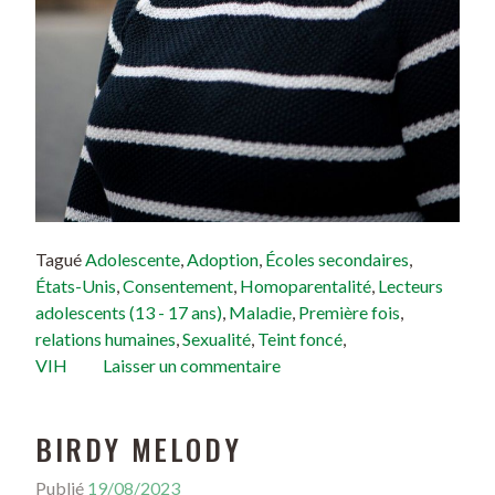
Tagué
Adolescente
,
Adoption
,
Écoles secondaires
,
États-Unis
,
Consentement
,
Homoparentalité
,
Lecteurs
adolescents (13 - 17 ans)
,
Maladie
,
Première fois
,
relations humaines
,
Sexualité
,
Teint foncé
,
VIH
Laisser un commentaire
BIRDY MELODY
Publié
19/08/2023