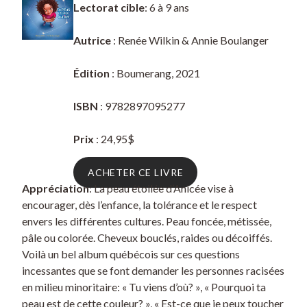
Lectorat cible
: 6 à 9 ans
Autrice
: Renée Wilkin & Annie Boulanger
Édition
: Boumerang, 2021
ISBN
: 9782897095277
Prix
: 24,95$
ACHETER CE LIVRE
Appréciation
: La peau étoilée d’Anicée vise à
encourager, dès l’enfance, la tolérance et le respect
envers les différentes cultures. Peau foncée, métissée,
pâle ou colorée. Cheveux bouclés, raides ou décoiffés.
Voilà un bel album québécois sur ces questions
incessantes que se font demander les personnes racisées
en milieu minoritaire: « Tu viens d’où? », « Pourquoi ta
peau est de cette couleur? », « Est-ce que je peux toucher