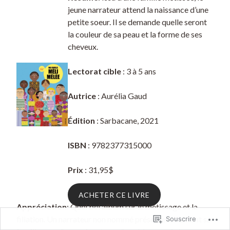
jeune narrateur attend la naissance d’une
petite soeur. Il se demande quelle seront
la couleur de sa peau et la forme de ses
cheveux.
Lectorat cible
: 3 à 5 ans
Autrice
: Aurélia Gaud
Édition
: Sarbacane, 2021
ISBN
: 9782377315000
Prix
: 31,95$
ACHETER CE LIVRE
Appréciation
: Quel bel album sur le métissage et la
filiation. Un narrateur non nommé présente fièrement sa
Souscrire