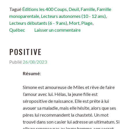
Tagué
Éditions les 400 Coups
,
Deuil
,
Famille
,
Famille
monoparentale
,
Lecteurs autonomes (10 - 12 ans)
,
Lecteurs débutants (6 - 9 ans)
,
Mort
,
Plage
,
Québec
Laisser un commentaire
POSITIVE
Publié
26/08/2023
Résumé
:
Simone est amoureuse de Miles et rêve de faire
l’amour avec lui. Hélas, la jeune fille est
séropositive de naissance. Elle est prête à lui
avouer sa maladie, mais elle hésite, alors que ses
pères lui recommandent la chasteté. Un mot
trouvé dans son casier lui adresse un ultimatum. Si
elle ne renonce pas au jeune homme, son secret