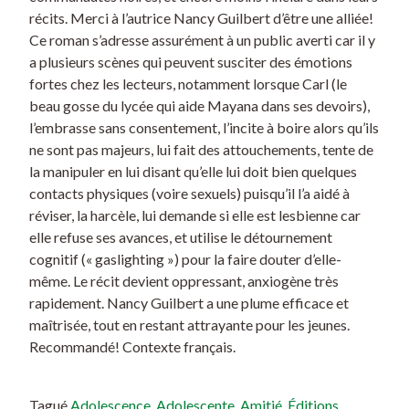
récits. Merci à l’autrice Nancy Guilbert d’être une alliée!
Ce roman s’adresse assurément à un public averti car il y
a plusieurs scènes qui peuvent susciter des émotions
fortes chez les lecteurs, notamment lorsque Carl (le
beau gosse du lycée qui aide Mayana dans ses devoirs),
l’embrasse sans consentement, l’incite à boire alors qu’ils
ne sont pas majeurs, lui fait des attouchements, tente de
la manipuler en lui disant qu’elle lui doit bien quelques
contacts physiques (voire sexuels) puisqu’il l’a aidé à
réviser, la harcèle, lui demande si elle est lesbienne car
elle refuse ses avances, et utilise le détournement
cognitif (« gaslighting ») pour la faire douter d’elle-
même. Le récit devient oppressant, anxiogène très
rapidement. Nancy Guilbert a une plume efficace et
maîtrisée, tout en restant attrayante pour les jeunes.
Recommandé! Contexte français.
Tagué
Adolescence
,
Adolescente
,
Amitié
,
Éditions