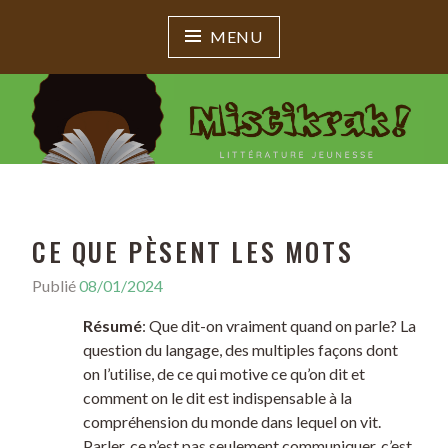
MENU
MISTIKRAK !
Littérature jeunesse
CE QUE PÈSENT LES MOTS
Publié
08/01/2024
Résumé
: Que dit-on vraiment quand on parle? La
question du langage, des multiples façons dont
on l’utilise, de ce qui motive ce qu’on dit et
comment on le dit est indispensable à la
compréhension du monde dans lequel on vit.
Parler, ce n’est pas seulement communiquer, c’est