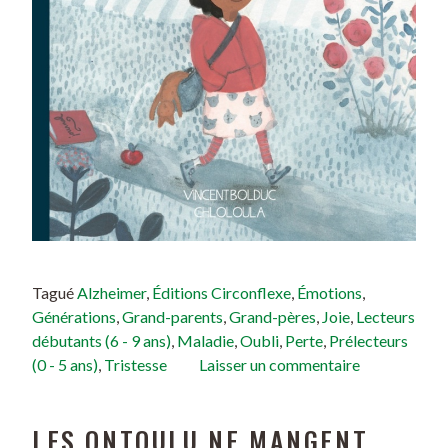
Tagué
Alzheimer
,
Éditions Circonflexe
,
Émotions
,
Générations
,
Grand-parents
,
Grand-pères
,
Joie
,
Lecteurs
débutants (6 - 9 ans)
,
Maladie
,
Oubli
,
Perte
,
Prélecteurs
(0 - 5 ans)
,
Tristesse
Laisser un commentaire
LES ONTOULU NE MANGENT