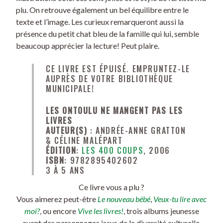
plu. On retrouve également un bel équilibre entre le
texte et l’image. Les curieux remarqueront aussi la
présence du petit chat bleu de la famille qui lui, semble
beaucoup apprécier la lecture! Peut plaire.
CE LIVRE EST ÉPUISÉ. EMPRUNTEZ-LE
AUPRÈS DE VOTRE BIBLIOTHÈQUE
MUNICIPALE!
LES ONTOULU NE MANGENT PAS LES
LIVRES
AUTEUR(S)
: ANDRÉE-ANNE GRATTON
& CÉLINE MALÉPART
ÉDITION
:
LES 400 COUPS
, 2006
ISBN
: 9782895402602
3 À 5 ANS
Ce livre vous a plu ?
Vous aimerez peut-être
Le nouveau bébé
,
Veux-tu lire avec
moi?
, ou encore
Vive les livres!
, trois albums jeunesse
ayant des personnages issus de la diversité culturelle.