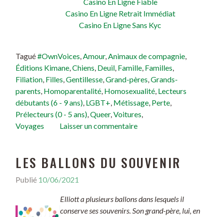
Casino En Ligne Fiable
Casino En Ligne Retrait Immédiat
Casino En Ligne Sans Kyc
Tagué
#OwnVoices
,
Amour
,
Animaux de compagnie
,
Éditions Kimane
,
Chiens
,
Deuil
,
Famille
,
Familles
,
Filiation
,
Filles
,
Gentillesse
,
Grand-pères
,
Grands-
parents
,
Homoparentalité
,
Homosexualité
,
Lecteurs
débutants (6 - 9 ans)
,
LGBT+
,
Métissage
,
Perte
,
Prélecteurs (0 - 5 ans)
,
Queer
,
Voitures
,
Voyages
Laisser un commentaire
LES BALLONS DU SOUVENIR
Publié
10/06/2021
Elliott a plusieurs ballons dans lesquels il
conserve ses souvenirs. Son grand-père, lui, en