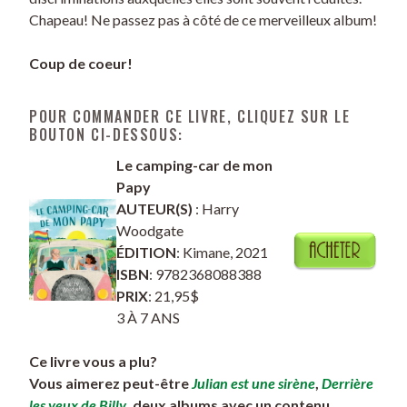
Chapeau! Ne passez pas à côté de ce merveilleux album!
Coup de coeur!
POUR COMMANDER CE LIVRE, CLIQUEZ SUR LE
BOUTON CI-DESSOUS:
Le camping-car de mon
Papy
AUTEUR(S)
: Harry
Woodgate
ÉDITION
: Kimane, 2021
ISBN
: 9782368088388
PRIX
: 21,95$
3 À 7 ANS
Ce livre vous a plu?
Vous aimerez peut-être
Julian est une sirène
,
Derrière
les yeux de Billy
, deux albums avec un contenu