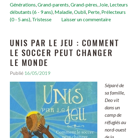
Générations
,
Grand-parents
,
Grand-pères
,
Joie
,
Lecteurs
débutants (6 - 9 ans)
,
Maladie
,
Oubli
,
Perte
,
Prélecteurs
(0 - 5 ans)
,
Tristesse
Laisser un commentaire
UNIS PAR LE JEU : COMMENT
LE SOCCER PEUT CHANGER
LE MONDE
Publié
16/05/2019
Séparé de
sa famille,
Deo vit
dans un
camp de
réfugiés au
nord-ouest
de la