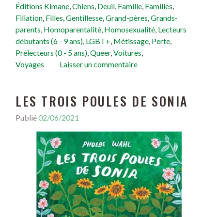
Éditions Kimane
,
Chiens
,
Deuil
,
Famille
,
Familles
,
Filiation
,
Filles
,
Gentillesse
,
Grand-pères
,
Grands-
parents
,
Homoparentalité
,
Homosexualité
,
Lecteurs
débutants (6 - 9 ans)
,
LGBT+
,
Métissage
,
Perte
,
Prélecteurs (0 - 5 ans)
,
Queer
,
Voitures
,
Voyages
Laisser un commentaire
LES TROIS POULES DE SONIA
Publié
02/06/2021