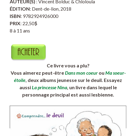
AUTEUR(S)
: Vincent Bolduc & Chloloula
ÉDITION
: Dent-de-lion, 2018
ISBN
: 9782924926000
PRIX
: 22,50$
8 à 11 ans
Ce livre vous a plu?
Vous aimerez peut-être
Dans mon coeur
ou
Ma soeur-
étoile
, deux albums jeunesse sur le deuil. Essayez
aussi
La princesse Nina
, un livre dans lequel le
personnage principal est aussi lesbienne.