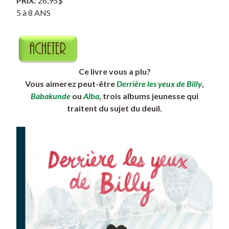
PRIX
: 26,95$
5 à 8 ANS
Ce livre vous a plu?
Vous aimerez peut-être
Derrière les yeux de Billy
,
Babakunde
ou
Alba
, trois albums jeunesse qui
traitent du sujet du deuil.