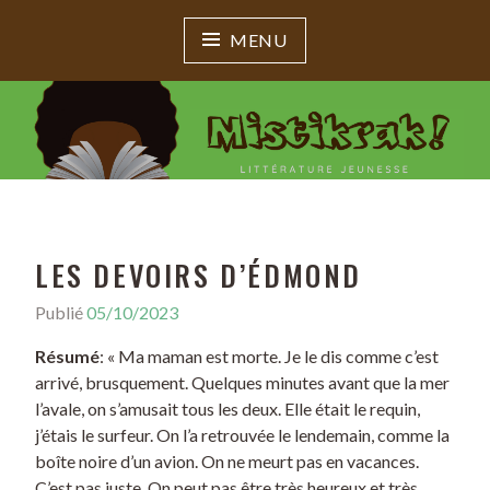
MENU
MISTIKRAK !
Littérature jeunesse
LES DEVOIRS D’ÉDMOND
Publié
05/10/2023
Résumé
: « Ma maman est morte. Je le dis comme c’est
arrivé, brusquement. Quelques minutes avant que la mer
l’avale, on s’amusait tous les deux. Elle était le requin,
j’étais le surfeur. On l’a retrouvée le lendemain, comme la
boîte noire d’un avion. On ne meurt pas en vacances.
C’est pas juste. On peut pas être très heureux et très