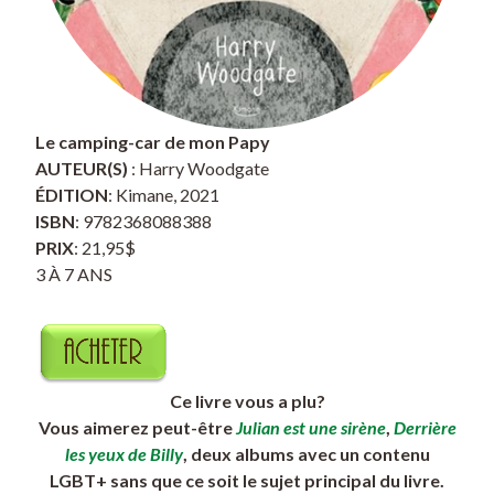
Le camping-car de mon Papy
AUTEUR(S)
: Harry Woodgate
ÉDITION
: Kimane, 2021
ISBN
: 9782368088388
PRIX
: 21,95$
3 À 7 ANS
Ce livre vous a plu?
Vous aimerez peut-être
Julian est une sirène
,
Derrière
les yeux de Billy
, deux albums avec un contenu
LGBT+ sans que ce soit le sujet principal du livre.