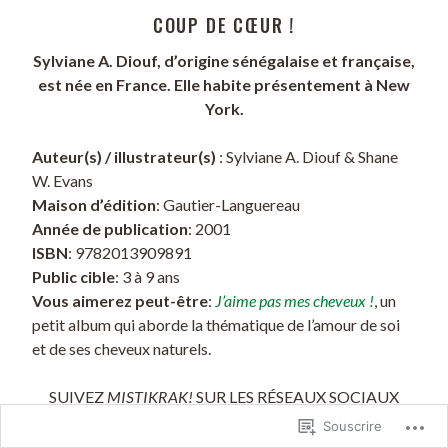
COUP DE CŒUR !
Sylviane A. Diouf, d’origine sénégalaise et française,
est née en France. Elle habite présentement à New
York.
Auteur(s) / illustrateur(s)
: Sylviane A. Diouf & Shane
W. Evans
Maison d’édition
: Gautier-Languereau
Année de publication
: 2001
ISBN
: 9782013909891
Public cible
: 3 à 9 ans
Vous aimerez peut-être
:
J’aime pas mes cheveux !
, un
petit album qui aborde la thématique de l’amour de soi
et de ses cheveux naturels.
SUIVEZ
MISTIKRAK!
SUR LES RÉSEAUX SOCIAUX
Souscrire