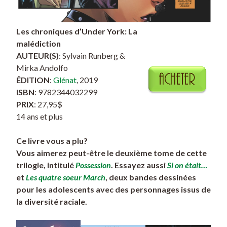
Les chroniques d’Under York: La
malédiction
AUTEUR(S)
: Sylvain Runberg &
Mirka Andolfo
ÉDITION
:
Glénat
, 2019
ISBN
: 9782344032299
PRIX
: 27,95$
14 ans et plus
Ce livre vous a plu?
Vous aimerez peut-être le deuxième tome de cette
trilogie, intitulé
Possession
. Essayez aussi
Si on était…
et
Les quatre soeur March
, deux bandes dessinées
pour les adolescents avec des personnages issus de
la diversité raciale.