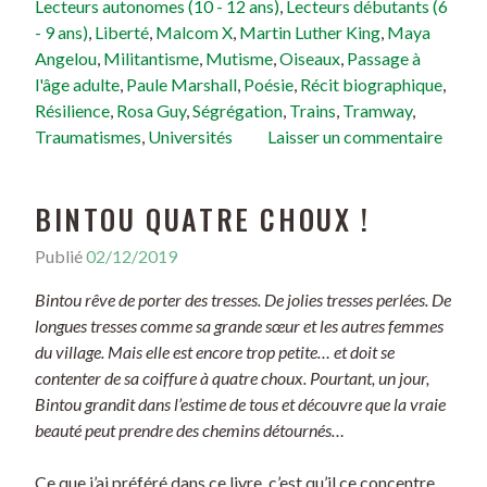
Lecteurs autonomes (10 - 12 ans)
,
Lecteurs débutants (6
- 9 ans)
,
Liberté
,
Malcom X
,
Martin Luther King
,
Maya
Angelou
,
Militantisme
,
Mutisme
,
Oiseaux
,
Passage à
l'âge adulte
,
Paule Marshall
,
Poésie
,
Récit biographique
,
Résilience
,
Rosa Guy
,
Ségrégation
,
Trains
,
Tramway
,
Traumatismes
,
Universités
Laisser un commentaire
BINTOU QUATRE CHOUX !
Publié
02/12/2019
Bintou rêve de porter des tresses. De jolies tresses perlées. De
longues tresses comme sa grande sœur et les autres femmes
du village. Mais elle est encore trop petite… et doit se
contenter de sa coiffure à quatre choux. Pourtant, un jour,
Bintou grandit dans l’estime de tous et découvre que la vraie
beauté peut prendre des chemins détournés…
Ce que j’ai préféré dans ce livre, c’est qu’il ce concentre