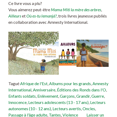
Ce livre vous a plu?
Vous aimerez peut-être
Mama Miti la mère des arbres
,
Ailleurs
et
Où es-tu Iemanjá?
, trois livres jeunesse publiés
en collaboration avec Amnesty International.
Tagué
Afrique de l'Est
,
Albums pour les grands
,
Amnesty
International
,
Anniversaire
,
Éditions des Ronds dans l'O
,
Enfants soldats
,
Enlèvement
,
Garçons
,
Grandir
,
Guerre
,
Innocence
,
Lecteurs adolescents (13 - 17 ans)
,
Lecteurs
autonomes (10 - 12 ans)
,
Lecteurs avertis
,
Oncles
,
Passage à l'âge adulte
,
Tantes
,
Violence
Laisser un