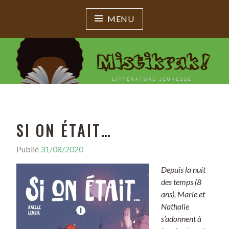
MENU
MISTIKRAK !
Littérature jeunesse
SI ON ÉTAIT…
Publié
31/08/2020
P
a
Depuis la nuit
r
des temps (8
M
ans), Marie et
i
Nathalie
s
s’adonnent à
t