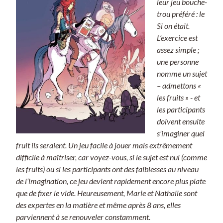
leur jeu bouche-
i
trou préféré : le
k
Si on était.
r
L’exercice est
a
assez simple ;
k
une personne
nomme un sujet
– admettons «
les fruits » - et
les participants
doivent ensuite
s’imaginer quel
fruit ils seraient. Un jeu facile à jouer mais extrêmement
difficile à maîtriser, car voyez-vous, si le sujet est nul (comme
les fruits) ou si les participants ont des faiblesses au niveau
de l’imagination, ce jeu devient rapidement encore plus plate
que de fixer le vide. Heureusement, Marie et Nathalie sont
des expertes en la matière et même après 8 ans, elles
parviennent à se renouveler constamment.