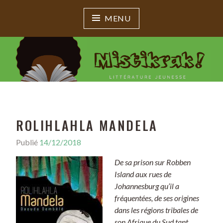
MENU
MISTIKRAK !
Littérature jeunesse
ROLIHLAHLA MANDELA
Publié
14/12/2018
De sa prison sur Robben
Island aux rues de
Johannesburg qu’il a
fréquentées, de ses origines
dans les régions tribales de
son Afrique du Sud tant