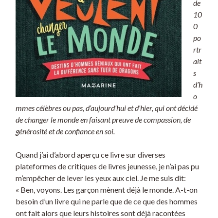
de
10
0
po
rtr
ait
s
d’h
o
mmes célèbres ou pas, d’aujourd’hui et d’hier, qui ont décidé
de changer le monde en faisant preuve de compassion, de
générosité et de confiance en soi.
Quand j’ai d’abord aperçu ce livre sur diverses
plateformes de critiques de livres jeunesse, je n’ai pas pu
m’empêcher de lever les yeux aux ciel. Je me suis dit:
« Ben, voyons. Les garçon mènent déjà le monde. A-t-on
besoin d’un livre qui ne parle que de ce que des hommes
ont fait alors que leurs histoires sont déjà racontées