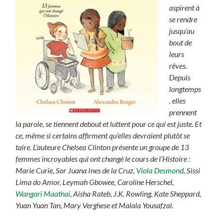
aspirent à
se rendre
jusqu’au
bout de
leurs
rêves.
Depuis
longtemps
, elles
prennent
la parole, se tiennent debout et luttent pour ce qui est juste. Et
ce, même si certains affirment qu’elles devraient plutôt se
taire. L’auteure Chelsea Clinton présente un groupe de 13
femmes incroyables qui ont changé le cours de l’Histoire :
Marie Curie, Sor Juana Ines de la Cruz,
Viola Desmond
, Sissi
Lima do Amor, Leymah Gbowee, Caroline Herschel,
Wangari Maathai
, Aisha Rateb, J.K. Rowling, Kate Sheppard,
Yuan Yuan Tan, Mary Verghese et Malala Yousafzai.