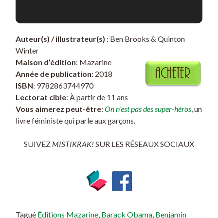
Auteur(s) / illustrateur(s)
: Ben Brooks & Quinton
Winter
Maison d’édition
: Mazarine
Année de publication
: 2018
ISBN
: 9782863744970
Lectorat cible
: À partir de 11 ans
Vous aimerez peut-être
:
On n’est pas des super-héros
, un
livre féministe qui parle aux garçons.
SUIVEZ
MISTIKRAK!
SUR LES RÉSEAUX SOCIAUX
Tagué
Éditions Mazarine
,
Barack Obama
,
Benjamin