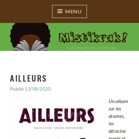
MENU
MISTIKRAK !
Littérature jeunesse
AILLEURS
Publié
13/08/2020
Un album
sur les
drames,
les
déracine
ments et