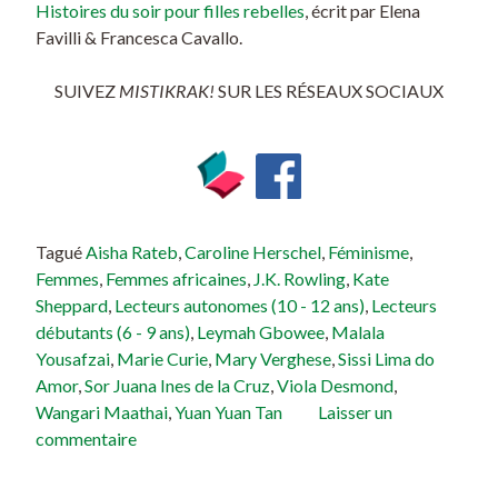
Année de publication
: 2019
ISBN
: 9781443173766
Lectorat cible
: 6 à 11 ans.
Vous aimerez peut-être
:
Ces femmes incroyables qui ont
changé le monde
, écrit par Kate Pankhurst, ou encore
Histoires du soir pour filles rebelles
, écrit par Elena
Favilli & Francesca Cavallo.
SUIVEZ
MISTIKRAK!
SUR LES RÉSEAUX SOCIAUX