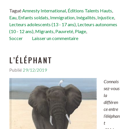
Tagué
Amnesty International
,
Éditions Talents Hauts
,
Eau
,
Enfants soldats
,
Immigration
,
Inégalités
,
Injustice
,
Lecteurs adolescents (13 - 17 ans)
,
Lecteurs autonomes
(10 - 12 ans)
,
Migrants
,
Pauvreté
,
Plage
,
Soccer
Laisser un commentaire
L’ÉLÉPHANT
Publié
29/12/2019
Connais
sez-vous
la
différen
ce entre
l’éléphan
t