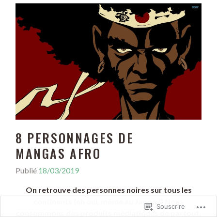
Tagué
Aisha Rateb
,
Caroline Herschel
,
Féminisme
,
Femmes
,
Femmes africaines
,
J.K. Rowling
,
Kate
Sheppard
,
Lecteurs autonomes (10 - 12 ans)
,
Lecteurs
débutants (6 - 9 ans)
,
Leymah Gbowee
,
Malala
Yousafzai
,
Marie Curie
,
Mary Verghese
,
Sissi Lima do
Amor
,
Sor Juana Ines de la Cruz
,
Viola Desmond
,
Wangari Maathai
,
Yuan Yuan Tan
Laisser un
commentaire
Souscrire