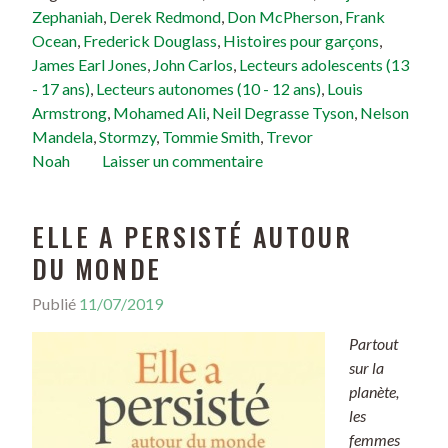
Zephaniah
,
Derek Redmond
,
Don McPherson
,
Frank
Ocean
,
Frederick Douglass
,
Histoires pour garçons
,
James Earl Jones
,
John Carlos
,
Lecteurs adolescents (13
- 17 ans)
,
Lecteurs autonomes (10 - 12 ans)
,
Louis
Armstrong
,
Mohamed Ali
,
Neil Degrasse Tyson
,
Nelson
Mandela
,
Stormzy
,
Tommie Smith
,
Trevor
Noah
Laisser un commentaire
ELLE A PERSISTÉ AUTOUR
DU MONDE
Publié
11/07/2019
Partout
sur la
planète,
les
femmes