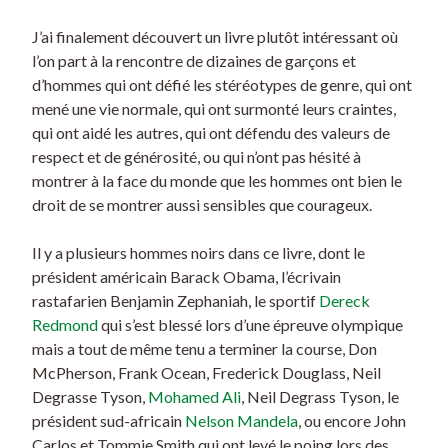
J’ai finalement découvert un livre plutôt intéressant où
l’on part à la rencontre de dizaines de garçons et
d’hommes qui ont défié les stéréotypes de genre, qui
ont
mené une vie normale, qui ont surmonté leurs craintes,
qui ont aidé les autres, qui ont défendu des valeurs de
respect et de générosité, ou qui n’ont pas hésité à
montrer à la face du monde que les hommes ont bien le
droit de se montrer aussi sensibles que courageux.
Il y a plusieurs hommes noirs dans ce livre, dont le
président américain Barack Obama, l’écrivain
rastafarien Benjamin Zephaniah, le sportif
Dereck
Redmond
qui s’est blessé lors d’une épreuve olympique
mais a tout de même tenu a terminer la course, Don
McPherson, Frank Ocean, Frederick Douglass, Neil
Degrasse Tyson,
Mohamed Ali
, Neil Degrass Tyson, le
président sud-africain
Nelson Mandela
, ou encore John
Carlos et Tommie Smith qui ont levé le poing lors des