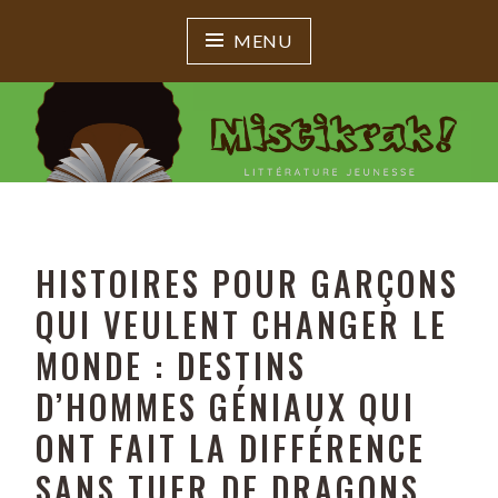
MENU
MISTIKRAK !
Littérature jeunesse
HISTOIRES POUR GARÇONS
QUI VEULENT CHANGER LE
MONDE : DESTINS
D’HOMMES GÉNIAUX QUI
ONT FAIT LA DIFFÉRENCE
SANS TUER DE DRAGONS