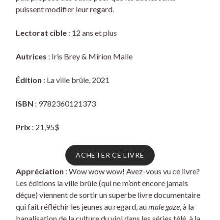
puissent modifier leur regard.
Lectorat cible
: 12 ans et plus
Autrices
: Iris Brey & Mirion Malle
Édition
: La ville brûle, 2021
ISBN
: 9782360121373
Prix
: 21,95$
ACHETER CE LIVRE
Appréciation
: Wow wow wow! Avez-vous vu ce livre?
Les éditions la ville brûle (qui ne m’ont encore jamais
déçue) viennent de sortir un superbe livre documentaire
qui fait réfléchir les jeunes au regard, au
male gaze
, à la
banalisation de la culture du viol dans les séries télé, à la