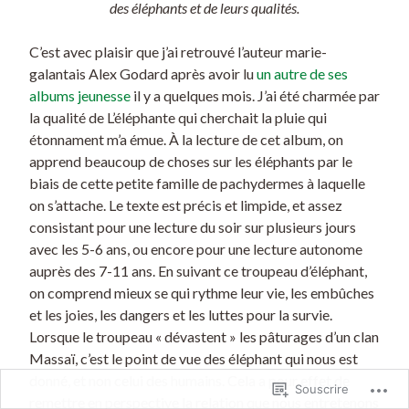
des éléphants et de leurs qualités.
C’est avec plaisir que j’ai retrouvé l’auteur marie-
galantais Alex Godard après avoir lu
un autre de ses
albums jeunesse
il y a quelques mois. J’ai été charmée par
la qualité de L’éléphante qui cherchait la pluie qui
étonnament m’a émue. À la lecture de cet album, on
apprend beaucoup de choses sur les éléphants par le
biais de cette petite famille de pachydermes à laquelle
on s’attache. Le texte est précis et limpide, et assez
consistant pour une lecture du soir sur plusieurs jours
avec les 5-6 ans, ou encore pour une lecture autonome
auprès des 7-11 ans. En suivant ce troupeau d’éléphant,
on comprend mieux se qui rythme leur vie, les embûches
et les joies, les dangers et les luttes pour la survie.
Lorsque le troupeau « dévastent » les pâturages d’un clan
Massaï, c’est le point de vue des éléphant qui nous est
donné, et non celui des humains. Cela a pour effet de
Souscrire
remettre en perspective la relation que nous entretenons