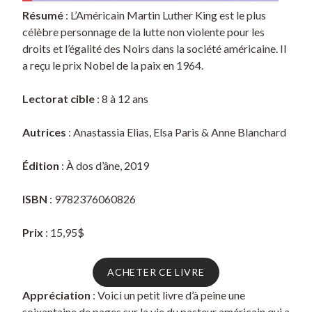
Résumé
: L’Américain Martin Luther King est le plus
célèbre personnage de la lutte non violente pour les
droits et l’égalité des Noirs dans la société américaine. Il
a reçu le prix Nobel de la paix en 1964.
Lectorat cible
: 8 à 12 ans
Autrices
: Anastassia Elias, Elsa Paris & Anne Blanchard
Édition
: À dos d’âne, 2019
ISBN
: 9782376060826
Prix
: 15,95$
ACHETER CE LIVRE
Appréciation
: Voici un petit livre d’à peine une
soixantaine de pages sur la vie du pasteur américain qui a