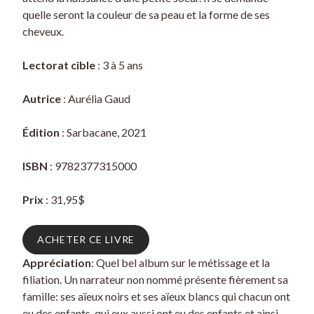
quelle seront la couleur de sa peau et la forme de ses
cheveux.
Lectorat cible
: 3 à 5 ans
Autrice
: Aurélia Gaud
Édition
: Sarbacane, 2021
ISBN
: 9782377315000
Prix
: 31,95$
ACHETER CE LIVRE
Appréciation
: Quel bel album sur le métissage et la
filiation. Un narrateur non nommé présente fièrement sa
famille: ses aïeux noirs et ses aïeux blancs qui chacun ont
eu des enfants, qui eux aussi ont eu des enfants et ainsi