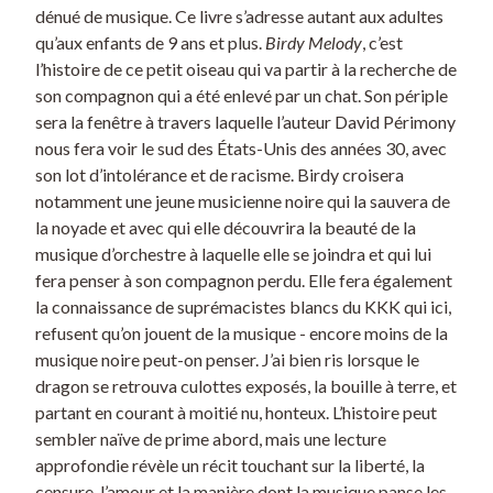
dénué de musique. Ce livre s’adresse autant aux adultes
qu’aux enfants de 9 ans et plus.
Birdy Melody
, c’est
l’histoire de ce petit oiseau qui va partir à la recherche de
son compagnon qui a été enlevé par un chat. Son périple
sera la fenêtre à travers laquelle l’auteur David Périmony
nous fera voir le sud des États-Unis des années 30, avec
son lot d’intolérance et de racisme. Birdy croisera
notamment une jeune musicienne noire qui la sauvera de
la noyade et avec qui elle découvrira la beauté de la
musique d’orchestre à laquelle elle se joindra et qui lui
fera penser à son compagnon perdu. Elle fera également
la connaissance de suprémacistes blancs du KKK qui ici,
refusent qu’on jouent de la musique - encore moins de la
musique noire peut-on penser. J’ai bien ris lorsque le
dragon se retrouva culottes exposés, la bouille à terre, et
partant en courant à moitié nu, honteux. L’histoire peut
sembler naïve de prime abord, mais une lecture
approfondie révèle un récit touchant sur la liberté, la
censure, l’amour et la manière dont la musique panse les