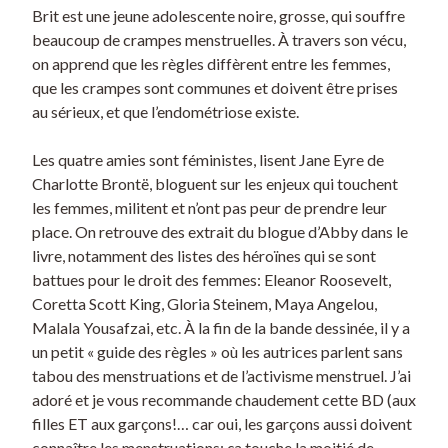
Brit est une jeune adolescente noire, grosse, qui souffre
beaucoup de crampes menstruelles. À travers son vécu,
on apprend que les règles diffèrent entre les femmes,
que les crampes sont communes et doivent être prises
au sérieux, et que l’endométriose existe.
Les quatre amies sont féministes, lisent Jane Eyre de
Charlotte Brontë, bloguent sur les enjeux qui touchent
les femmes, militent et n’ont pas peur de prendre leur
place. On retrouve des extrait du blogue d’Abby dans le
livre, notamment des listes des héroïnes qui se sont
battues pour le droit des femmes: Eleanor Roosevelt,
Coretta Scott King, Gloria Steinem, Maya Angelou,
Malala Yousafzai, etc. À la fin de la bande dessinée, il y a
un petit « guide des règles » où les autrices parlent sans
tabou des menstruations et de l’activisme menstruel. J’ai
adoré et je vous recommande chaudement cette BD (aux
filles ET aux garçons!… car oui, les garçons aussi doivent
connaître les menstruations: ça touche la moitié de