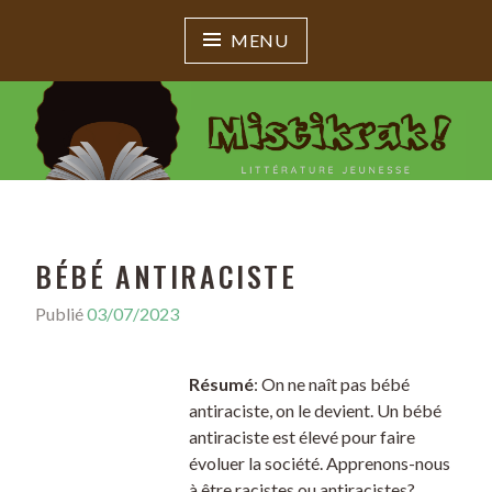
MENU
MISTIKRAK !
Littérature jeunesse
BÉBÉ ANTIRACISTE
Publié
03/07/2023
Résumé
: On ne naît pas bébé
antiraciste, on le devient. Un bébé
antiraciste est élevé pour faire
évoluer la société. Apprenons-nous
à être racistes ou antiracistes?