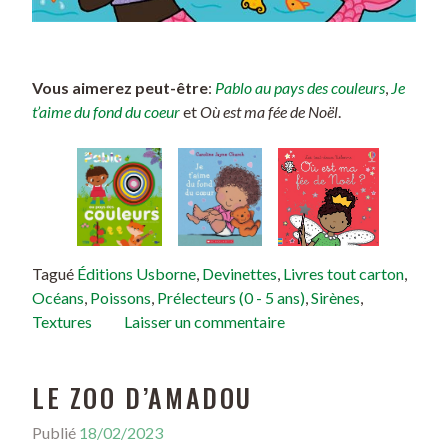
Vous aimerez peut-être
:
Pablo au pays des couleurs
,
Je
t’aime du fond du coeur
et
Où est ma fée de Noël
.
Tagué
Éditions Usborne
,
Devinettes
,
Livres tout carton
,
Océans
,
Poissons
,
Prélecteurs (0 - 5 ans)
,
Sirènes
,
Textures
Laisser un commentaire
LE ZOO D’AMADOU
Publié
18/02/2023