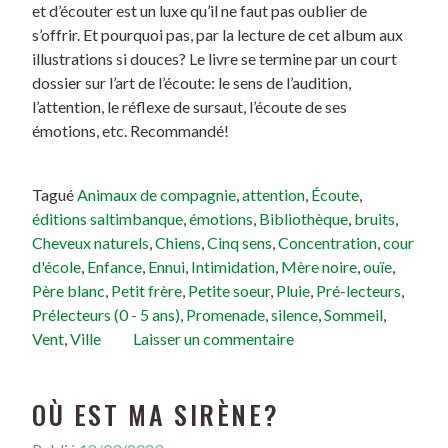
et d’écouter est un luxe qu’il ne faut pas oublier de
s’offrir. Et pourquoi pas, par la lecture de cet album aux
illustrations si douces? Le livre se termine par un court
dossier sur l’art de l’écoute: le sens de l’audition,
l’attention, le réflexe de sursaut, l’écoute de ses
émotions, etc. Recommandé!
Tagué
Animaux de compagnie
,
attention
,
Écoute
,
éditions saltimbanque
,
émotions
,
Bibliothèque
,
bruits
,
Cheveux naturels
,
Chiens
,
Cinq sens
,
Concentration
,
cour
d'école
,
Enfance
,
Ennui
,
Intimidation
,
Mère noire
,
ouïe
,
Père blanc
,
Petit frère
,
Petite soeur
,
Pluie
,
Pré-lecteurs
,
Prélecteurs (0 - 5 ans)
,
Promenade
,
silence
,
Sommeil
,
Vent
,
Ville
Laisser un commentaire
OÙ EST MA SIRÈNE?