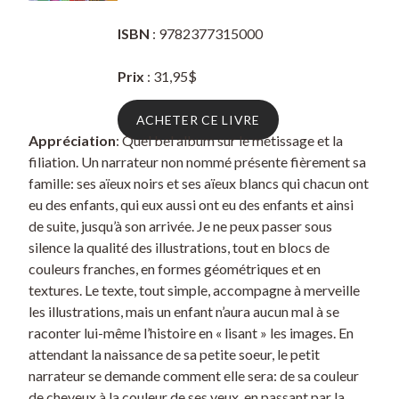
ISBN
: 9782377315000
Prix
: 31,95$
ACHETER CE LIVRE
Appréciation
: Quel bel album sur le métissage et la
filiation. Un narrateur non nommé présente fièrement sa
famille: ses aïeux noirs et ses aïeux blancs qui chacun ont
eu des enfants, qui eux aussi ont eu des enfants et ainsi
de suite, jusqu’à son arrivée. Je ne peux passer sous
silence la qualité des illustrations, tout en blocs de
couleurs franches, en formes géométriques et en
textures. Le texte, tout simple, accompagne à merveille
les illustrations, mais un enfant n’aura aucun mal à se
raconter lui-même l’histoire en « lisant » les images. En
attendant la naissance de sa petite soeur, le petit
narrateur se demande comment elle sera: de sa couleur
de cheveux à la couleur de ses yeux, en passant par la