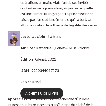
opérations en main. Mais l’un de ses invités
conteste son organisation, au prétexte qu’elle
est une fille et lui un garçon. La princesse ne se
laisse pas faire et lui démontre qu’il a tort. Un
album qui aborde le thème de l’égalité des sexes.
Lectorat cible
: 3 à 6 ans
Autrice
: Katherine Quenot & Miss Prickly
Édition
: Glénat, 2021
ISBN
: 9782344047873
Prix
: 18.95$
ACHETER CE LIVRE
Appréciation
: Si vous êtes à la recherche d’un livre
jeunesse sur les princesses qui s’éloigne du cliché de la