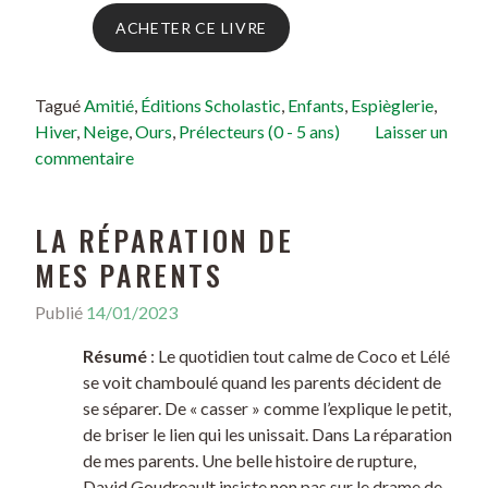
ACHETER CE LIVRE
Tagué
Amitié
,
Éditions Scholastic
,
Enfants
,
Espièglerie
,
Hiver
,
Neige
,
Ours
,
Prélecteurs (0 - 5 ans)
Laisser un
commentaire
LA RÉPARATION DE
MES PARENTS
Publié
14/01/2023
Résumé
: Le quotidien tout calme de Coco et Lélé
se voit chamboulé quand les parents décident de
se séparer. De « casser » comme l’explique le petit,
de briser le lien qui les unissait. Dans La réparation
de mes parents. Une belle histoire de rupture,
David Goudreault insiste non pas sur le drame de