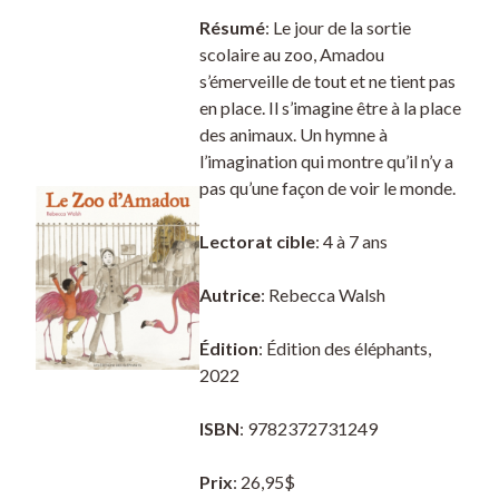
Résumé
: Le jour de la sortie
scolaire au zoo, Amadou
s’émerveille de tout et ne tient pas
en place. Il s’imagine être à la place
des animaux. Un hymne à
l’imagination qui montre qu’il n’y a
pas qu’une façon de voir le monde.
Lectorat cible
: 4 à 7 ans
Autrice
: Rebecca Walsh
Édition
: Édition des éléphants,
2022
ISBN
: 9782372731249
Prix
: 26,95$