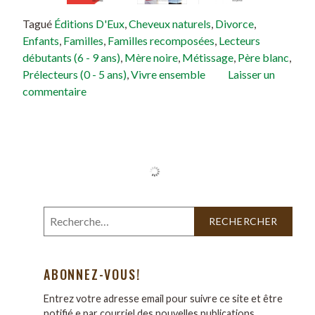
Tagué
Éditions D'Eux
,
Cheveux naturels
,
Divorce
,
Enfants
,
Familles
,
Familles recomposées
,
Lecteurs
débutants (6 - 9 ans)
,
Mère noire
,
Métissage
,
Père blanc
,
Prélecteurs (0 - 5 ans)
,
Vivre ensemble
Laisser un
commentaire
ABONNEZ-VOUS!
Entrez votre adresse email pour suivre ce site et être
notifié.e par courriel des nouvelles publications.