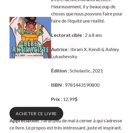
Heureusement, il y beaucoup de
choses que nous pouvons faire pour
faire de l’équité une réalité.
Lectorat cible
: 2 à 8 ans
Autrice
: Ibram X. Kendi & Ashley
Lukashevsky
Édition
: Scholastic, 2021
ISBN
: 9781443190800
Prix
: 12,99$
ACHETER CE LIVRE
Appréciation
: J’ai un peu de mal à cerner à qui s’adresse
ce livre. Le propos est très intéressant, juste et inspirant.