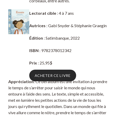
corbeaux, entre autres.
Lectorat cible
: 4 à 7 ans
Autrices
: Gabi Snyder & Stéphanie Graegin
Édition
: Satimbanque, 2022
ISBN
: 9782378012342
Prix
: 25,95$
ACHETER CE LIVRE
Appréciation
: Ce bel album est une invitation à prendre
le temps de s’arrêter pour saisir le monde qui nous
entoure à l’aide des sens. Le texte, simple et accessible,
met en lumière les petites actions de la vie de tous les
jours qui rythment le quotidien. Dans un monde qui file à
vive allure comme le nôtre, prendre le temps de s’arrêter