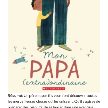
s
t
i
k
r
a
k
Résumé
: Un père et son fils vous font découvrir toutes
les merveilleuses choses qui les unissent. Qu’il s’agisse de
préparer des biscuits, de se lancer dans une aventure