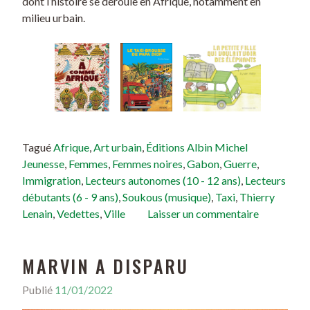
dont l’histoire se déroule en Afrique, notamment en
milieu urbain.
Tagué
Afrique
,
Art urbain
,
Éditions Albin Michel
Jeunesse
,
Femmes
,
Femmes noires
,
Gabon
,
Guerre
,
Immigration
,
Lecteurs autonomes (10 - 12 ans)
,
Lecteurs
débutants (6 - 9 ans)
,
Soukous (musique)
,
Taxi
,
Thierry
Lenain
,
Vedettes
,
Ville
Laisser un commentaire
MARVIN A DISPARU
Publié
11/01/2022