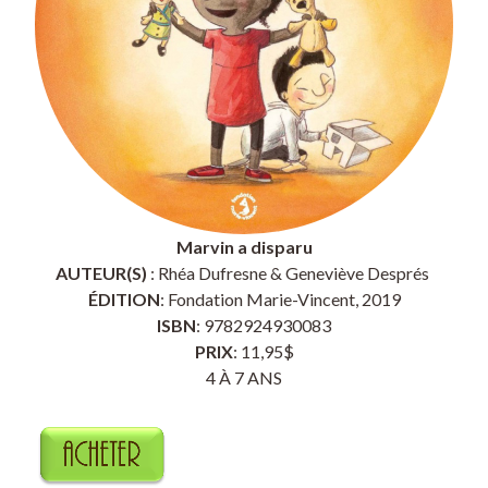
Marvin a disparu
AUTEUR(S)
: Rhéa Dufresne & Geneviève Després
ÉDITION
: Fondation Marie-Vincent, 2019
ISBN
: 9782924930083
PRIX
: 11,95$
4 À 7 ANS