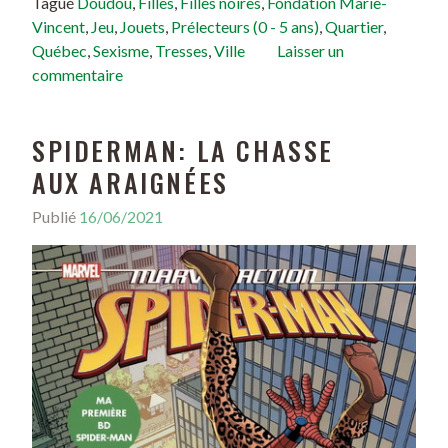
Tagué
Doudou
,
Filles
,
Filles noires
,
Fondation Marie-
Vincent
,
Jeu
,
Jouets
,
Prélecteurs (0 - 5 ans)
,
Quartier
,
Québec
,
Sexisme
,
Tresses
,
Ville
Laisser un
commentaire
SPIDERMAN: LA CHASSE
AUX ARAIGNÉES
Publié
16/06/2021