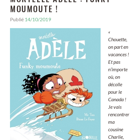
MOUMOUTE !
Publié
14/10/2019
«
Chouette,
on part en
vacances !
Et pas
n’importe
où, on
décolle
pour le
Canada !
Je vais
rencontrer
ma
cousine
Charlie,