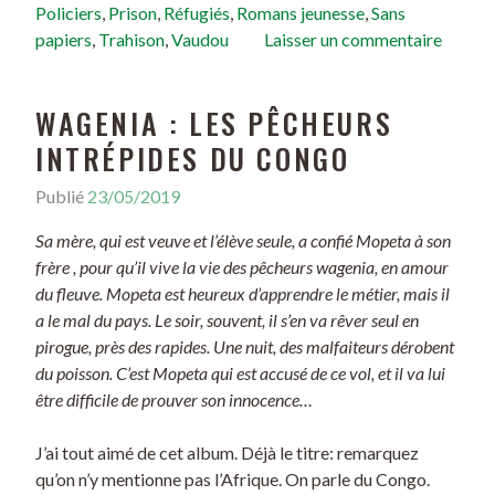
Policiers
,
Prison
,
Réfugiés
,
Romans jeunesse
,
Sans
papiers
,
Trahison
,
Vaudou
Laisser un commentaire
WAGENIA : LES PÊCHEURS
INTRÉPIDES DU CONGO
Publié
23/05/2019
Sa mère, qui est veuve et l’élève seule, a confié Mopeta à son
frère , pour qu’il vive la vie des pêcheurs wagenia, en amour
du fleuve. Mopeta est heureux d’apprendre le métier, mais il
a le mal du pays. Le soir, souvent, il s’en va rêver seul en
pirogue, près des rapides. Une nuit, des malfaiteurs dérobent
du poisson. C’est Mopeta qui est accusé de ce vol, et il va lui
être difficile de prouver son innocence…
J’ai tout aimé de cet album. Déjà le titre: remarquez
qu’on n’y mentionne pas l’Afrique. On parle du Congo.