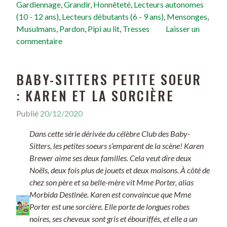
Gardiennage
,
Grandir
,
Honnêteté
,
Lecteurs autonomes
(10 - 12 ans)
,
Lecteurs débutants (6 - 9 ans)
,
Mensonges
,
Musulmans
,
Pardon
,
Pipi au lit
,
Tresses
Laisser un
commentaire
BABY-SITTERS PETITE SOEUR
: KAREN ET LA SORCIÈRE
Publié
20/12/2020
Dans cette série dérivée du célèbre Club des Baby-
Sitters, les petites soeurs s’emparent de la scène! Karen
Brewer aime ses deux familles. Cela veut dire deux
Noëls, deux fois plus de jouets et deux maisons. À côté de
chez son père et sa belle-mère vit Mme Porter, alias
Morbida Destinée. Karen est convaincue que Mme
Porter est une sorcière. Elle porte de longues robes
noires, ses cheveux sont gris et ébouriffés, et elle a un