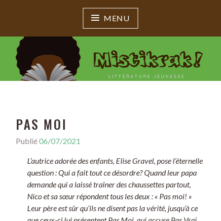
MENU
MISTIKRAK !
Littérature jeunesse
PAS MOI
Publié
06/07/2021
L’autrice adorée des enfants, Elise Gravel, pose l’éternelle
question : Qui a fait tout ce désordre? Quand leur papa
demande qui a laissé traîner des chaussettes partout,
Nico et sa sœur répondent tous les deux : « Pas moi! »
Leur père est sûr qu’ils ne disent pas la vérité, jusqu’à ce
que ceux-ci lui présentent Pas Moi, qui accuse Pas Vrai,