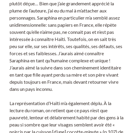
plutôt déçue… Bien que j’aie grandement apprécié la
plume de l’auteure, j’ai eu du mal à m’attacher aux
personnages. Saraphina en particulier m’a semblé assez
unidimensionnelle: sans papiers en France, elle répète
souvent qu’elle n’aime pas, ne connait pas et n’est pas
intéressée à connaître Haïti. Toutefois, on en sait très
peu sur elle, sur ses intérêts, ses qualités, ses défauts, ses
forces et ses faiblesses. J’aurais aimé connaître
Saraphina en tant qu’humaine complexe et unique !
J’aurais aimé la suivre dans son cheminement identitaire
en tant que fille ayant perdu sa mère et son père vivant
depuis toujours en France, mais devant retourner vivre
dans un pays inconnu.
La représentation d’Haïti m’a également déplu. À la
lecture du roman, on retient que ce pays n’est que
pauvreté, lenteur et délabrement habité par des gens à la
peau si sombre que leur visages semblent avoir été «
noircis par la cuisson [d’une] cocotte-minute » (p.107) de