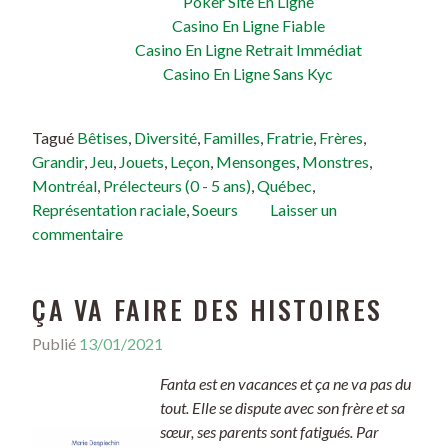
Poker Site En Ligne
Casino En Ligne Fiable
Casino En Ligne Retrait Immédiat
Casino En Ligne Sans Kyc
Tagué
Bêtises
,
Diversité
,
Familles
,
Fratrie
,
Frères
,
Grandir
,
Jeu
,
Jouets
,
Leçon
,
Mensonges
,
Monstres
,
Montréal
,
Prélecteurs (0 - 5 ans)
,
Québec
,
Représentation raciale
,
Soeurs
Laisser un
commentaire
ÇA VA FAIRE DES HISTOIRES
Publié
13/01/2021
Fanta est en vacances et ça ne va pas du
tout. Elle se dispute avec son frère et sa
sœur, ses parents sont fatigués. Par