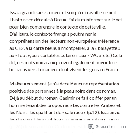
Issa a grandi sans sa mère et son père travaille de nuit.
L’histoire ce déroule à Dreux. J’ai du m’informer sur le net
pour bien comprendre le contexte de cette ville.
D’ailleurs, le contexte français peut miner la
compréhension des lecteurs non-européens (référence
au CE2, à la carte bleue, à Montpellier, à la « balayette »,
au « foot », au « cartable scolaire », aux « WC », etc.) Cela
dit, ces mots nouveaux peuvent également ouvrir leurs
horizons vers la manière dont vivent les gens en France.
Malheureusement, je n’ai décelé aucune représentation
positive des personnes à la peau noire dans ce roman.
Déjà au début du roman, Casimir se fait coiffer par un
homme tenant des propos racistes contre les Arabes et
les Noirs, les qualifiant de « sale race » (p.12). Issa envie
les cheveux blonds et lisses « comme ceux d’un prince »
(p. 26) de son ami Léo. Ce dernier est traité de « négro
Souscrire