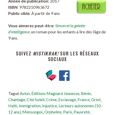
Année de publication
: 2017
ISBN
: 9782210963672
Public cible
: À partir de 9 ans
Vous aimerez peut-être
:
Simon et la galette
d’intelligence
, un roman pour les enfants à lire dès l’âge de
9 ans.
SUIVEZ
MISTIKRAK!
SUR LES RÉSEAUX
SOCIAUX
Tagué
Avion
,
Éditions Magnard Jeunesse
,
Bénin
,
Chantage
,
Cité Soleil
,
Crime
,
Esclavage
,
France
,
Griot
,
Haïti
,
Immigration
,
Injustice
,
Lecteurs autonomes (10 -
12 ans)
,
Mensonges
,
Orphelins
,
Paris
,
Pauvreté
,