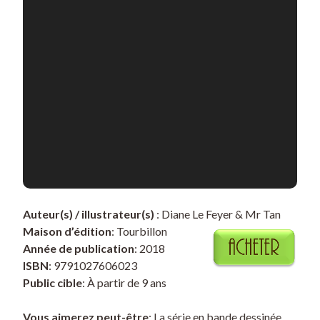
Auteur(s) / illustrateur(s)
: Diane Le Feyer & Mr Tan
Maison d’édition
: Tourbillon
Année de publication
: 2018
ISBN
: 9791027606023
Public cible
: À partir de 9 ans
Vous aimerez peut-être
: La série en bande dessinée