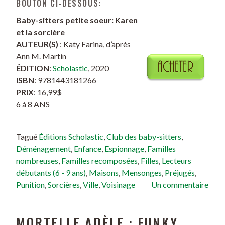
BOUTON CI-DESSOUS:
Baby-sitters petite soeur: Karen
et la sorcière
AUTEUR(S)
: Katy Farina, d’après
Ann M. Martin
ÉDITION
:
Scholastic
, 2020
ISBN
: 9781443181266
PRIX
: 16,99$
6 à 8 ANS
Tagué
Éditions Scholastic
,
Club des baby-sitters
,
Déménagement
,
Enfance
,
Espionnage
,
Familles
nombreuses
,
Familles recomposées
,
Filles
,
Lecteurs
débutants (6 - 9 ans)
,
Maisons
,
Mensonges
,
Préjugés
,
Punition
,
Sorcières
,
Ville
,
Voisinage
Un commentaire
MORTELLE ADÈLE : FUNKY