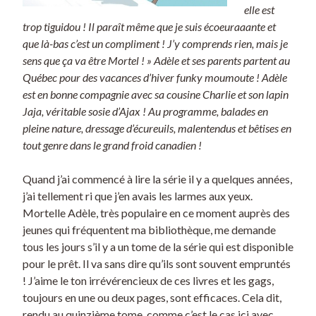
elle est
trop tiguidou ! Il paraît même que je suis écoeuraaante et
que là-bas c’est un compliment ! J’y comprends rien, mais je
sens que ça va être Mortel ! » Adèle et ses parents partent au
Québec pour des vacances d’hiver funky moumoute ! Adèle
est en bonne compagnie avec sa cousine Charlie et son lapin
Jaja, véritable sosie d’Ajax ! Au programme, balades en
pleine nature, dressage d’écureuils, malentendus et bêtises en
tout genre dans le grand froid canadien !
Quand j’ai commencé à lire la série il y a quelques années,
j’ai tellement ri que j’en avais les larmes aux yeux.
Mortelle Adèle, très populaire en ce moment auprès des
jeunes qui fréquentent ma bibliothèque, me demande
tous les jours s’il y a un tome de la série qui est disponible
pour le prêt. Il va sans dire qu’ils sont souvent empruntés
! J’aime le ton irrévérencieux de ces livres et les gags,
toujours en une ou deux pages, sont efficaces. Cela dit,
rendu au quinzième tome, comme c’est le cas ici avec