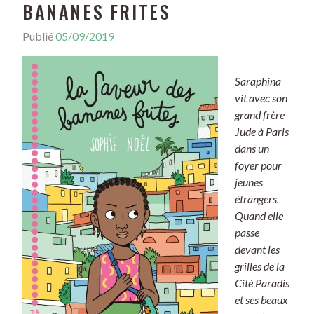
BANANES FRITES
Publié
05/09/2019
Saraphina
vit avec son
grand frère
Jude à Paris
dans un
foyer pour
jeunes
étrangers.
Quand elle
passe
devant les
grilles de la
Cité Paradis
et ses beaux