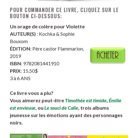
POUR COMMANDER CE LIVRE, CLIQUEZ SUR LE
BOUTON CI-DESSOUS:
Un orage de colère pour Violette
AUTEUR(S)
: Kochka & Sophie
Bouxom
ÉDITION
: Père castor Flammarion,
2019
ISBN
: 9782081441910
PRIX
: 15,50$
3 à 6 ANS
Ce livre vous a plu?
Vous aimerez peut-être
Timothée est timide
,
Émilie
est envieuse
, ou
Le souci de Calie
, trois albums
jeunesse sur les émotions ayant des personnages
noirs.