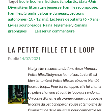
Tagué
École
,
Écoliers
,
Éditions Scholastic
,
États-Unis
,
Diversité en littérature jeunesse
,
Famille recomposée
,
Familles
,
Grandir
,
Jalousie
,
Jumeaux
,
Lecteurs
autonomes (10 - 12 ans)
,
Lecteurs débutants (6 - 9 ans)
,
Livres pour préados
,
Raina Telgemeier
,
Romans
graphiques
Laisser un commentaire
LA PETITE FILLE ET LE LOUP
Publié
14/07/2021
Malgré les recommandations de sa Maman,
Petite fille s’éloigne de la maison. La forêt est
bien tentante et Petite fille se retrouve bientôt
face au loup… Pour lui échapper, elle lui chante
sa petite chanson et voilà le loup qui s’endort…
Un conte d’origine afro-américaine qui rappelle
le conte du petit chaperon rouge et témoigne de
l’importance de la musique pour combattre ses