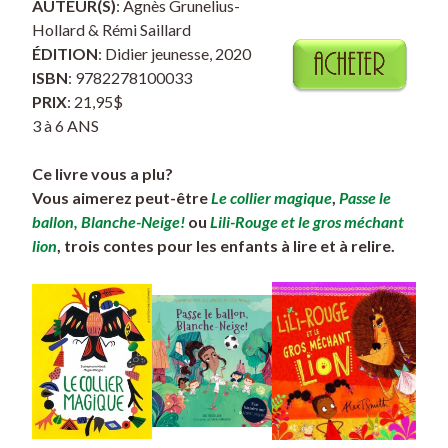
AUTEUR(S)
: Agnès Grunelius-
Hollard & Rémi Saillard
ÉDITION
: Didier jeunesse, 2020
ISBN
: 9782278100033
PRIX
: 21,95$
3 à 6 ANS
Ce livre vous a plu?
Vous aimerez peut-être
Le collier magique
,
Passe le
ballon, Blanche-Neige!
ou
Lili-Rouge et le gros méchant
lion
, trois contes pour les enfants à lire et à relire.