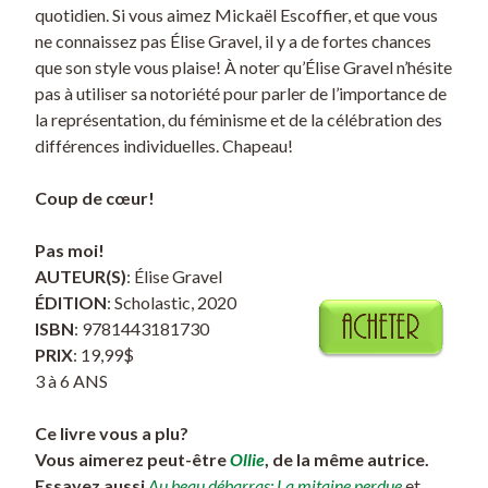
quotidien. Si vous aimez Mickaël Escoffier, et que vous
ne connaissez pas Élise Gravel, il y a de fortes chances
que son style vous plaise! À noter qu’Élise Gravel n’hésite
pas à utiliser sa notoriété pour parler de l’importance de
la représentation, du féminisme et de la célébration des
différences individuelles. Chapeau!
Coup de cœur!
Pas moi!
AUTEUR(S)
: Élise Gravel
ÉDITION
: Scholastic, 2020
ISBN
: 9781443181730
PRIX
: 19,99$
3 à 6 ANS
Ce livre vous a plu?
Vous aimerez peut-être
Ollie
, de la même autrice.
Essayez aussi
Au beau débarras: La mitaine perdue
et