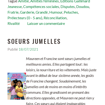
Tagué
Amitié
,
Amitiés féminines
,
Éditions Gallimard
Jeunesse
,
Compétences sociales
,
Disputes
,
Doudou
,
Fratrie
,
Garderie
,
Grandir
,
Humour
,
Peluches
,
Prélecteurs (0 - 5 ans)
,
Réconciliation
,
Rivalité
Laisser un commentaire
SOEURS JUMELLES
Publié
18/07/2021
Maureen et Francine sont sœurs jumelles et
meilleures amies. Elles partagent tout : les
loisirs, la nourriture et les vêtements. Mais juste
avant le début de leur sixième année, les goûts
de Francine changent. Soudainement, les
jumelles ont de moins en moins d’intérêts
communs. Elles grandissent en prenant des
directions opposées, et Maureen ne peut rien y
faire. Ces sœurs qui étaient inséparables