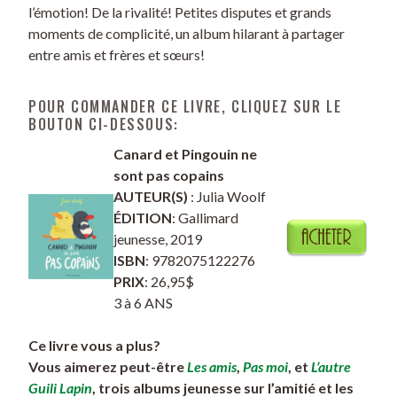
l’émotion! De la rivalité! Petites disputes et grands
moments de complicité, un album hilarant à partager
entre amis et frères et sœurs!
POUR COMMANDER CE LIVRE, CLIQUEZ SUR LE
BOUTON CI-DESSOUS:
Canard et Pingouin ne
sont pas
c
opains
AUTEUR(S)
: Julia Woolf
ÉDITION
: Gallimard
jeunesse, 2019
ISBN
: 9782075122276
PRIX
: 26,95$
3 à 6 ANS
Ce livre vous a plus?
Vous aimerez peut-être
Les amis
,
Pas moi
, et
L’autre
Guili Lapin
, trois albums jeunesse sur l’amitié et les