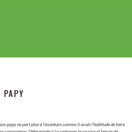
N PAPY
son papy ne part plus à l’aventure comme il avait l’habitude de faire
on compagnon. Déterminée à lui redonner le sourire et l’envie de