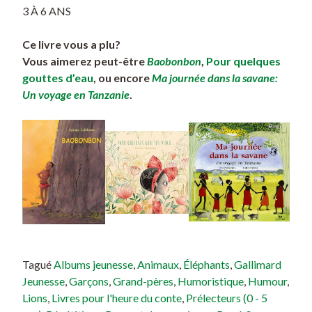
3 À 6 ANS
Ce livre vous a plu?
Vous aimerez peut-être
Baobonbon
,
Pour quelques
gouttes d’eau
, ou encore
Ma journée dans la savane:
Un voyage en Tanzanie
.
Tagué
Albums jeunesse
,
Animaux
,
Éléphants
,
Gallimard
Jeunesse
,
Garçons
,
Grand-pères
,
Humoristique
,
Humour
,
Lions
,
Livres pour l'heure du conte
,
Prélecteurs (0 - 5