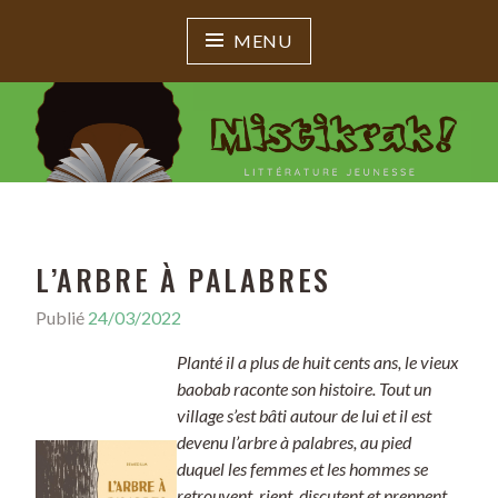
MENU
MISTIKRAK !
Littérature jeunesse
L’ARBRE À PALABRES
Publié
24/03/2022
Planté il a plus de huit cents ans, le vieux
baobab raconte son histoire. Tout un
village s’est bâti autour de lui et il est
devenu l’arbre à palabres, au pied
duquel les femmes et les hommes se
retrouvent, rient, discutent et prennent