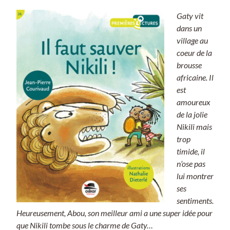
Gaty vit
dans un
village au
coeur de la
brousse
africaine. Il
est
amoureux
de la jolie
Nikili mais
trop
timide, il
n’ose pas
lui montrer
ses
sentiments.
Heureusement, Abou, son meilleur ami a une super idée pour
que Nikili tombe sous le charme de Gaty…