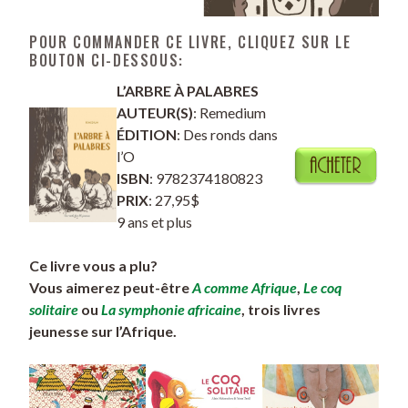
POUR COMMANDER CE LIVRE, CLIQUEZ SUR LE
BOUTON CI-DESSOUS:
L’ARBRE À PALABRES
AUTEUR(S)
: Remedium
ÉDITION
: Des ronds dans
l’O
ISBN
: 9782374180823
PRIX
: 27,95$
9 ans et plus
Ce livre vous a plu?
Vous aimerez peut-être
A comme Afrique
,
Le coq
solitaire
ou
La symphonie africaine
, trois livres
jeunesse sur l’Afrique.