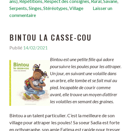
ans)
,
Répétitions
,
Respect des consignes
,
Rural
,
Savane
,
Serpents
,
Singes
,
Stéréotypes
,
Village
Laisser un
commentaire
BINTOU LA CASSE-COU
Publié
14/02/2021
Bintou est une petite fille qui adore
poursuivre les poules pour les attraper.
Un jour, en suivant une volaille dans
un arbre, elle tombe et se fait mal au
pied. Incapable de courir comme
avant, elle trouve un moyen d’attirer
les volatiles en semant des graines.
Bintou a un talent particulier. C’est la meilleure de son
village pour attraper les poules! Sa soeur Sadia est forte
en orthographe, son amie Fatima est rapide pour tresser