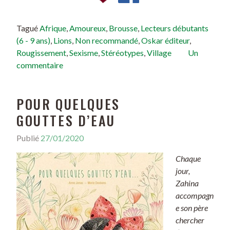
Tagué
Afrique
,
Amoureux
,
Brousse
,
Lecteurs débutants
(6 - 9 ans)
,
Lions
,
Non recommandé
,
Oskar éditeur
,
Rougissement
,
Sexisme
,
Stéréotypes
,
Village
Un
commentaire
POUR QUELQUES
GOUTTES D’EAU
Publié
27/01/2020
Chaque
jour,
Zahina
accompagn
e son père
chercher