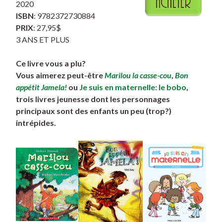
2020
ISBN
: 9782372730884
PRIX
: 27,95$
3 ANS ET PLUS
Ce livre vous a plu?
Vous aimerez peut-être
Marilou la casse-cou
,
Bon
appétit Jamela!
ou
Je suis en maternelle: le bobo
,
trois livres jeunesse dont les personnages
principaux sont des enfants un peu (trop?)
intrépides.