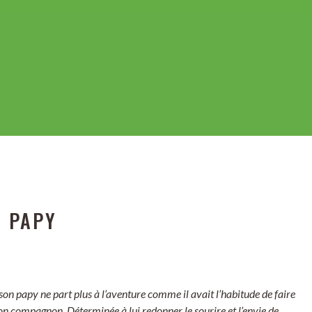
N PAPY
son papy ne part plus à l’aventure comme il avait l’habitude de faire
on compagnon. Déterminée à lui redonner le sourire et l’envie de