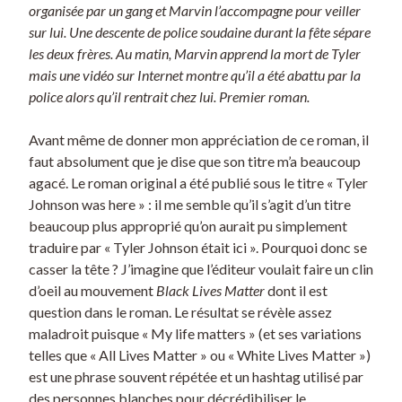
organisée par un gang et Marvin l’accompagne pour veiller
sur lui. Une descente de police soudaine durant la fête sépare
les deux frères. Au matin, Marvin apprend la mort de Tyler
mais une vidéo sur Internet montre qu’il a été abattu par la
police alors qu’il rentrait chez lui. Premier roman.
Avant même de donner mon appréciation de ce roman, il
faut absolument que je dise que son titre m’a beaucoup
agacé. Le roman original a été publié sous le titre « Tyler
Johnson was here » : il me semble qu’il s’agit d’un titre
beaucoup plus approprié qu’on aurait pu simplement
traduire par « Tyler Johnson était ici ». Pourquoi donc se
casser la tête ? J’imagine que l’éditeur voulait faire un clin
d’oeil au mouvement
Black Lives Matter
dont il est
question dans le roman. Le résultat se révèle assez
maladroit puisque « My life matters » (et ses variations
telles que « All Lives Matter » ou « White Lives Matter »)
est une phrase souvent répétée et un hashtag utilisé par
des personnes blanches pour décrédibiliser le