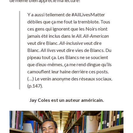
de même bien apprécié ma lecture!
Y a aussi tellement de #AllLivesMatter
débiles que ça me fout la tremblote. Tous
ces gens qui ignorent que les Noirs n’ont
jamais été inclus dans le
All
.
All-American
veut dire Blanc.
All-inclusive
veut dire
Blanc.
All lives
veut dire vies de Blancs. Du
pipeau tout ça. Les Blancs ne se soucient
que d’eux-mêmes, ça me rend dingue qu’ils
camouflent leur haine derrière ces posts.
(…) Le venin anonyme des réseaux sociaux.
(p.147).
Jay Coles est un auteur américain.