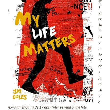
et
i
T
k
yl
r
er
a
Jo
k
h
ns
o
n
so
nt
de
s
ju
m
ea
u
x
noirs américains de 17 ans. Tyler se rend à une fête