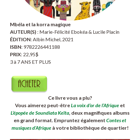
Mbéla et la korra magique
AUTEUR(S)
: Marie-Félicité Ebokéa & Lucile Placin
ÉDITION
: Albin Michel, 2021
ISBN
: 9782226441188
PRIX
: 22,95$
3 à 7 ANS ET PLUS
Ce livre vous a plu?
Vous aimerez peut-être
La voix d’or de l’Afrique
et
L’épopée de Soundiata Keïta
, deux magnifiques albums
en grand format. Empruntez également
Contes et
musiques d’Afrique
à votre bibliothèque de quartier!