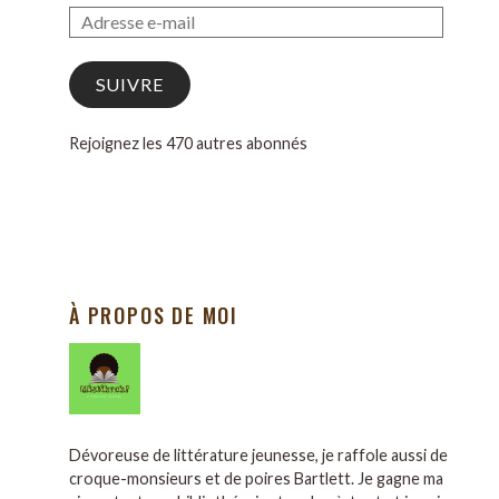
SUIVRE
M’informer des nouveaux articles par e-
mail
Rejoignez les 470 autres abonnés
Instantanément
Quotidien
M’envoyer de nouveaux commentaires
Hebdomadaire
par e-mail
Enregistrer mon nom, mon e-mail et mon
site Web dans le navigateur pour mon
À PROPOS DE MOI
prochain commentaire.
Dévoreuse de littérature jeunesse, je raffole aussi de
croque-monsieurs et de poires Bartlett. Je gagne ma