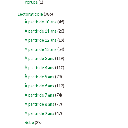
Yoruba
(1)
Lectorat cible
(786)
À partir de 10 ans
(46)
À partir de 11 ans
(26)
À partir de 12 ans
(19)
À partir de 13 ans
(54)
À partir de 3 ans
(119)
À partir de 4 ans
(110)
À partir de 5 ans
(78)
À partir de 6 ans
(112)
À partir de 7 ans
(74)
À partir de 8 ans
(77)
À partir de 9 ans
(47)
Bébé
(28)