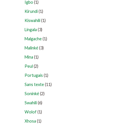
Igbo
(1)
Kirundi
(1)
Kiswahili
(1)
Lingala
(3)
Malgache
(1)
Malinké
(3)
Mina
(1)
Peul
(2)
Portugais
(1)
Sans texte
(11)
Soninké
(2)
Swahili
(6)
Wolof
(1)
Xhosa
(1)