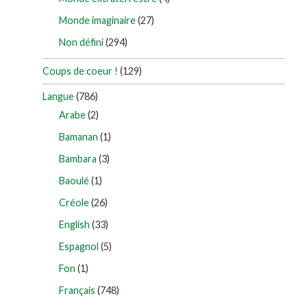
Monde imaginaire
(27)
Non défini
(294)
Coups de coeur !
(129)
Langue
(786)
Arabe
(2)
Bamanan
(1)
Bambara
(3)
Baoulé
(1)
Créole
(26)
English
(33)
Espagnol
(5)
Fon
(1)
Français
(748)