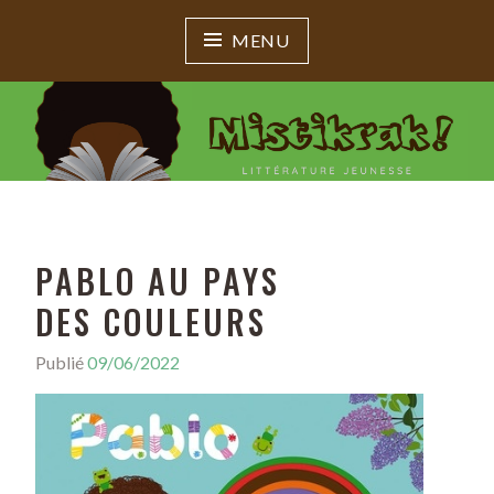
MENU
MISTIKRAK !
Littérature jeunesse
PABLO AU PAYS
DES COULEURS
Publié
09/06/2022
P
a
r
M
i