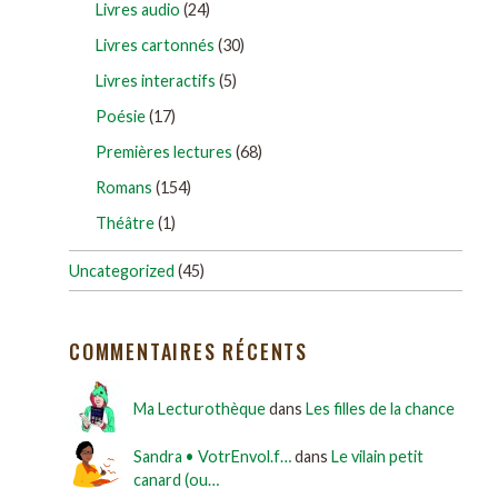
Livres audio
(24)
Livres cartonnés
(30)
Livres interactifs
(5)
Poésie
(17)
Premières lectures
(68)
Romans
(154)
Théâtre
(1)
Uncategorized
(45)
COMMENTAIRES RÉCENTS
Ma Lecturothèque
dans
Les filles de la chance
Sandra • VotrEnvol.f…
dans
Le vilain petit
canard (ou…