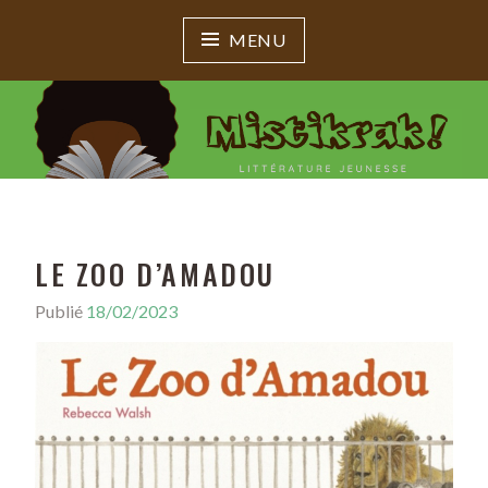
MENU
MISTIKRAK !
Littérature jeunesse
LE ZOO D’AMADOU
Publié
18/02/2023