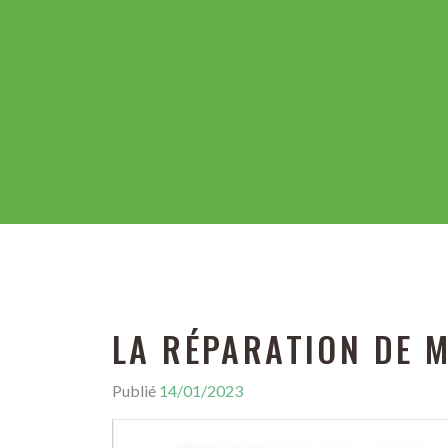
LA RÉPARATION DE 
Publié
14/01/2023
P
a
r