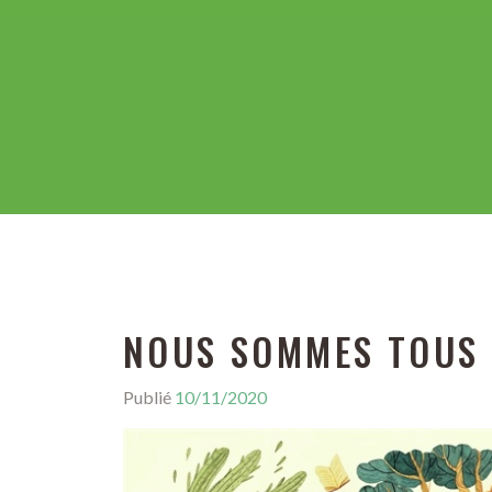
NOUS SOMMES TOUS 
Publié
10/11/2020
P
a
r
M