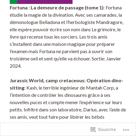
Fortuna : La demeure de passage (tome 1)
: Fortuna
étudie la magie de la divination. Avec ses camarades, la
démonologue Belladona et l’herbologiste Mandragore,
elle espère pouvoir écrire son nom dans Le grimoire, le
livre qui recense tous les sorciers. Les trois amis
s’installent dans une maison magique pour préparer
l’examen mais Fortuna ne parvient pas à ouvrir son
troisième oeil et sent qu’elle va échouer. Sortie: Janvier
2024.
Jurassic World, camp cretaceous: Opération dino-
sitting
: Kash, le terrible ingénieur de Mantah Corp, a
l’intention de contrôler les dinosaures grâce à ses
nouvelles puces et compte mener l’expérience sur leurs
petits. Infiltré dans son laboratoire, Darius, avec l’aide de
ses amis, veut tout faire pour libérer les bébés
dinosaures, mais BRAD-X, un nouveau robot presque
Souscrire
indestructible, surveille l’équipe. Sortie: Janvier 2024.