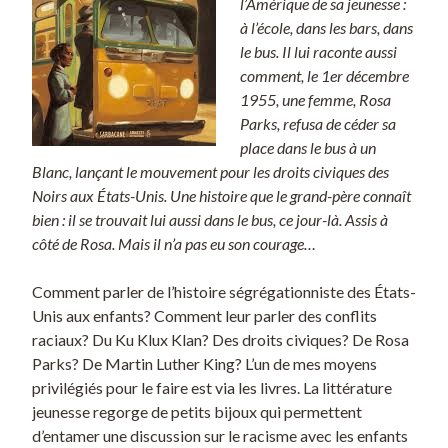
l’Amérique de sa jeunesse :
i
à l’école, dans les bars, dans
k
le bus. Il lui raconte aussi
r
comment, le 1er décembre
a
1955, une femme, Rosa
k
Parks, refusa de céder sa
place dans le bus à un
Blanc, lançant le mouvement pour les droits civiques des
Noirs aux États-Unis. Une histoire que le grand-père connaît
bien : il se trouvait lui aussi dans le bus, ce jour-là. Assis à
côté de Rosa. Mais il n’a pas eu son courage…
Comment parler de l’histoire ségrégationniste des États-
Unis aux enfants? Comment leur parler des conflits
raciaux? Du Ku Klux Klan? Des droits civiques? De Rosa
Parks? De Martin Luther King? L’un de mes moyens
privilégiés pour le faire est via les livres. La littérature
jeunesse regorge de petits bijoux qui permettent
d’entamer une discussion sur le racisme avec les enfants