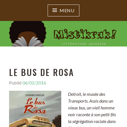
MENU
MISTIKRAK !
Littérature jeunesse
LE BUS DE ROSA
Publié
06/02/2016
P
a
Detroit, le musée des
r
Transports. Assis dans un
M
vieux bus, un vieil homme
i
noir raconte à son petit-fils
s
la ségrégation raciale dans
t