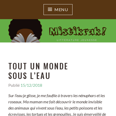
MENU
MISTIKRAK !
Littérature jeunesse
TOUT UN MONDE
SOUS L’EAU
Publié
15/12/2018
P
a
Sur l’eau je glisse, je me faufile à travers les nénuphars et les
r
roseaux. Ma maman me fait découvrir le monde invisible
M
des animaux qui vivent sous l’eau, les petits poissons et les
i
écrevisses, les tortues et les grenouilles. Je suis émerveillé de