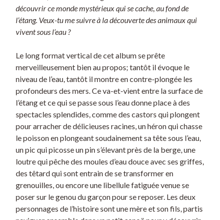
s
découvrir ce monde mystérieux qui se cache, au fond de
t
l’étang. Veux-tu me suivre à la découverte des animaux qui
i
vivent sous l’eau ?
k
r
Le long format vertical de cet album se prête
a
merveilleusement bien au propos; tantôt il évoque le
k
niveau de l’eau, tantôt il montre en contre-plongée les
profondeurs des mers. Ce va-et-vient entre la surface de
l’étang et ce qui se passe sous l’eau donne place à des
spectacles splendides, comme des castors qui plongent
pour arracher de délicieuses racines, un héron qui chasse
le poisson en plongeant soudainement sa tête sous l’eau,
un pic qui picosse un pin s’élevant près de la berge, une
loutre qui pêche des moules d’eau douce avec ses griffes,
des têtard qui sont entrain de se transformer en
grenouilles, ou encore une libellule fatiguée venue se
poser sur le genou du garçon pour se reposer. Les deux
personnages de l’histoire sont une mère et son fils, partis