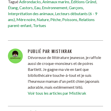
Tagué
Adirondacks
,
Animaux marins
,
Éditions Gründ
,
Étang
,
Castors
,
Eau
,
Environnement
,
Garçons
,
Interprétation des animaux
,
Lecteurs débutants (6 - 9
ans)
,
Mère noire
,
Nature
,
Pêche
,
Poissons
,
Relations
parent-enfant
,
Tortues
PUBLIÉ PAR
MISTIKRAK
Dévoreuse de littérature jeunesse, je raffole
aussi de croque-monsieurs et de poires
Bartlett. Je gagne ma vie en tant que
bibliothécaire touche-à-tout et je suis
l'heureuse maman d'un petit chien japonais
adorable, mais extêmement tétû.
Voir tous les articles par Mistikrak