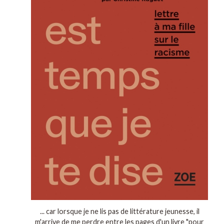
... car lorsque je ne lis pas de littérature jeunesse, il
m'arrive de me perdre entre les pages d'un livre "pour