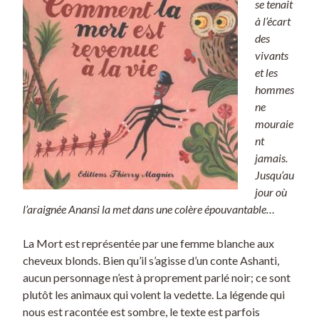
se tenait
à l’écart
des
vivants
et les
hommes
ne
mouraie
nt
jamais.
Jusqu’au
jour où
l’araignée Anansi la met dans une colère épouvantable…
La Mort est représentée par une femme blanche aux
cheveux blonds. Bien qu’il s’agisse d’un conte Ashanti,
aucun personnage n’est à proprement parlé noir; ce sont
plutôt les animaux qui volent la vedette. La légende qui
nous est racontée est sombre, le texte est parfois