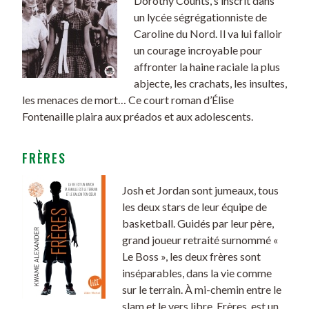
Dorothy Counts, s’inscrit dans
un lycée ségrégationniste de
Caroline du Nord. Il va lui falloir
un courage incroyable pour
affronter la haine raciale la plus
abjecte, les crachats, les insultes,
les menaces de mort… Ce court roman d’Élise
Fontenaille plaira aux préados et aux adolescents.
FRÈRES
Josh et Jordan sont jumeaux, tous
les deux stars de leur équipe de
basketball. Guidés par leur père,
grand joueur retraité surnommé «
Le Boss », les deux frères sont
inséparables, dans la vie comme
sur le terrain. À mi-chemin entre le
slam et le vers libre, Frères, est un