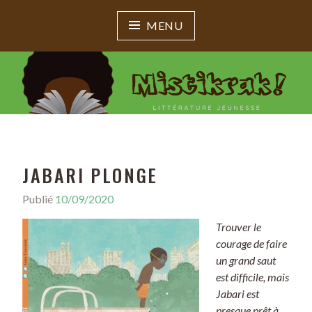
MENU
MISTIKRAK !
Littérature jeunesse
JABARI PLONGE
Publié
10/09/2020
Trouver le
courage de faire
un grand saut
est difficile, mais
Jabari est
presque prêt à