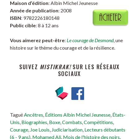
Maison d’édition
: Albin Michel Jeunesse
Année de publication
: 2008
ISBN
:
9782226180148
Public cible
: 8 à 12 ans
Vous aimerez peut-être
:
Le courage de Desmond
, une
histoire sur le thème du courage et de la résilience.
SUIVEZ
MISTIKRAK!
SUR LES RÉSEAUX
SOCIAUX
Tagué
Ancêtres
,
Éditions Albin Michel Jeunesse
,
États-
Unis
,
Biographies
,
Boxe
,
Combats
,
Compétitions
,
Courage
,
Joe Louis
,
Judiciarisation
,
Lecteurs débutants
(6 - 9 ans)
,
Mohamed Ali
,
Mois de l'histoire des noirs
,